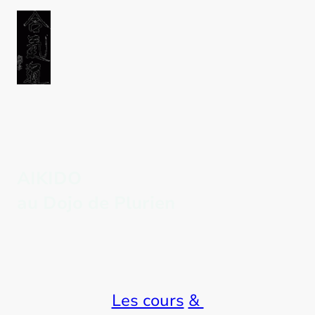
AIKIDO
au Dojo de Plurien
Les cours
&